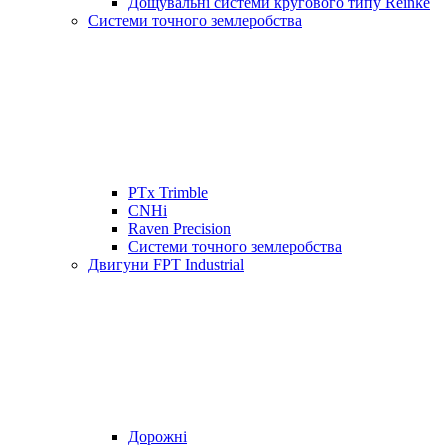
Дощувальні системи кругового типу Reinke
Системи точного землеробства
PTx Trimble
CNHi
Raven Precision
Системи точного землеробства
Двигуни FPT Industrial
Дорожні