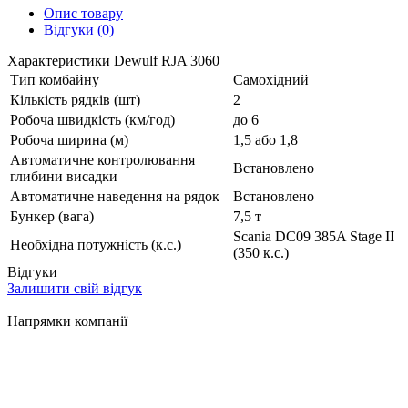
Опис товару
Відгуки (0)
Характеристики Dewulf RJA 3060
Тип комбайну
Самохідний
Кількість рядків (шт)
2
Робоча швидкість (км/год)
до 6
Робоча ширина (м)
1,5 або 1,8
Автоматичне контролювання
Встановлено
глибини висадки
Автоматичне наведення на рядок
Встановлено
Бункер (вага)
7,5 т
Scania DC09 385A Stage II
Необхідна потужність (к.с.)
(350 к.с.)
Відгуки
Залишити свій відгук
Напрямки компанії