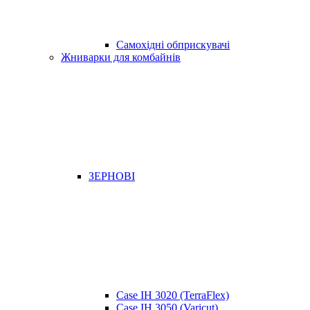
Самохідні обприскувачі
Жниварки для комбайнів
ЗЕРНОВІ
Case IH 3020 (TerraFlex)
Case IH 3050 (Varicut)