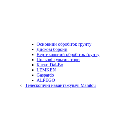
Основний обробіток ґрунту
Дискові борони
Вертикальний обробіток ґрунту
Польові культиватори
Катки Dal-Bo
LEMKEN
Gaspardo
ALPEGO
Телескопічні навантажувачі Manitou