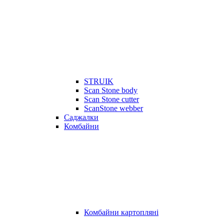
STRUIK
Scan Stone body
Scan Stone cutter
ScanStone webber
Саджалки
Комбайни
Комбайни картопляні