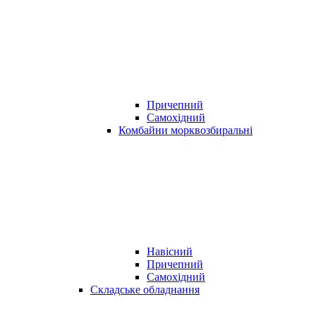
Причепний
Самохідний
Комбайни морквозбиральні
Навісний
Причепний
Самохідний
Складське обладнання