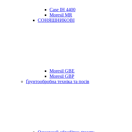
Case IH 4400
Moresil MR
СОНЯШНИКОВІ
Moresil GBE
Moresil GBP
Ґрунтообробна техніка та посів