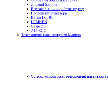
Основний обробіток ґрунту
Дискові борони
Вертикальний обробіток ґрунту
Польові культиватори
Катки Dal-Bo
LEMKEN
Gaspardo
ALPEGO
Телескопічні навантажувачі Manitou
Сільскогосподарські телескопічні навантажува