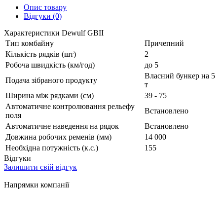
Опис товару
Відгуки (0)
Характеристики Dewulf GBII
Тип комбайну
Причепний
Кількість рядків (шт)
2
Робоча швидкість (км/год)
до 5
Власний бункер на 5
Подача зібраного продукту
т
Ширина між рядками (см)
39 - 75
Автоматичне контролювання рельефу
Встановлено
поля
Автоматичне наведення на рядок
Встановлено
Довжина робочих ременів (мм)
14 000
Необхідна потужність (к.с.)
155
Відгуки
Залишити свій відгук
Напрямки компанії