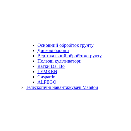
Основний обробіток ґрунту
Дискові борони
Вертикальний обробіток ґрунту
Польові культиватори
Катки Dal-Bo
LEMKEN
Gaspardo
ALPEGO
Телескопічні навантажувачі Manitou