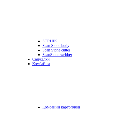
STRUIK
Scan Stone body
Scan Stone cutter
ScanStone webber
Саджалки
Комбайни
Комбайни картопляні