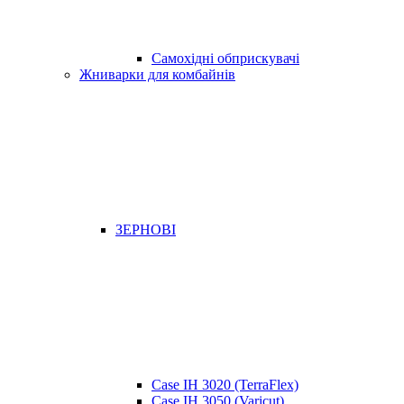
Самохідні обприскувачі
Жниварки для комбайнів
ЗЕРНОВІ
Case IH 3020 (TerraFlex)
Case IH 3050 (Varicut)