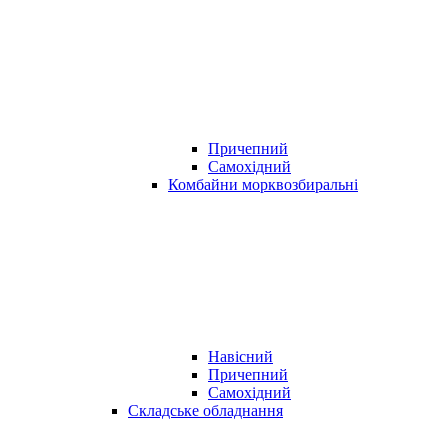
Причепний
Самохідний
Комбайни морквозбиральні
Навісний
Причепний
Самохідний
Складське обладнання