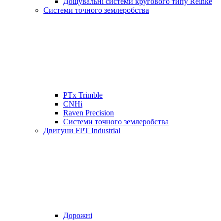
Дощувальні системи кругового типу Reinke
Системи точного землеробства
PTx Trimble
CNHi
Raven Precision
Системи точного землеробства
Двигуни FPT Industrial
Дорожні