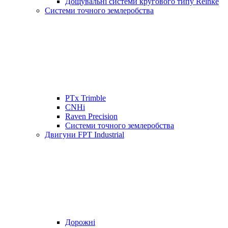
Дощувальні системи кругового типу Reinke
Системи точного землеробства
PTx Trimble
CNHi
Raven Precision
Системи точного землеробства
Двигуни FPT Industrial
Дорожні