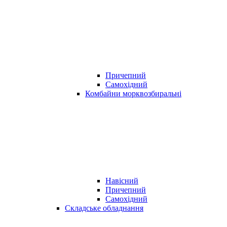
Причепний
Самохідний
Комбайни морквозбиральні
Навісний
Причепний
Самохідний
Складське обладнання