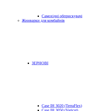
Самохідні обприскувачі
Жниварки для комбайнів
ЗЕРНОВІ
Case IH 3020 (TerraFlex)
Case IH 3050 (Varicut)