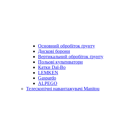
Основний обробіток ґрунту
Дискові борони
Вертикальний обробіток ґрунту
Польові культиватори
Катки Dal-Bo
LEMKEN
Gaspardo
ALPEGO
Телескопічні навантажувачі Manitou