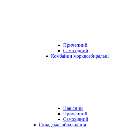
Причепний
Самохідний
Комбайни морквозбиральні
Навісний
Причепний
Самохідний
Складське обладнання