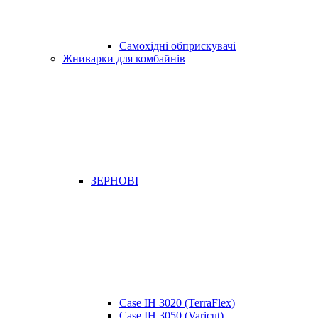
Самохідні обприскувачі
Жниварки для комбайнів
ЗЕРНОВІ
Case IH 3020 (TerraFlex)
Case IH 3050 (Varicut)