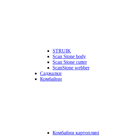
STRUIK
Scan Stone body
Scan Stone cutter
ScanStone webber
Саджалки
Комбайни
Комбайни картопляні