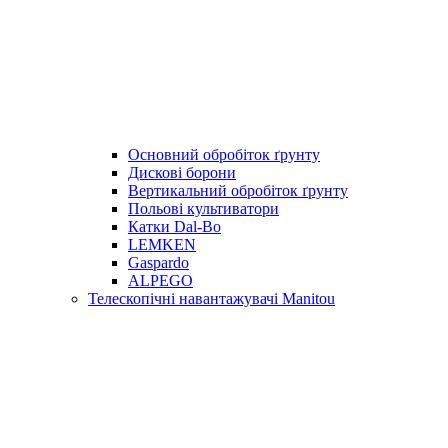
Основний обробіток ґрунту
Дискові борони
Вертикальний обробіток ґрунту
Польові культиватори
Катки Dal-Bo
LEMKEN
Gaspardo
ALPEGO
Телескопічні навантажувачі Manitou