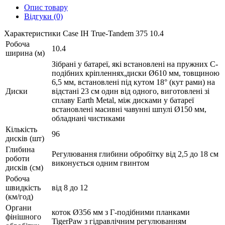
Опис товару
Відгуки (0)
Характеристики Case IH True-Tandem 375 10.4
Робоча
10.4
ширина (м)
Зібрані у батареї, які встановлені на пружних С-
подібних кріпленнях,диски Ø610 мм, товщиною
6,5 мм, встановлені під кутом 18° (кут рами) на
Диски
відстані 23 см один від одного, виготовлені зі
сплаву Earth Metal, між дисками у батареї
встановлені масивні чавунні шпулі Ø150 мм,
обладнані чистиками
Кількість
96
дисків (шт)
Глибина
Регулювання глибини обробітку від 2,5 до 18 см
роботи
виконується одним гвинтом
дисків (см)
Робоча
швидкість
від 8 до 12
(км/год)
Органи
коток Ø356 мм з Г-подібними планками
фінішного
TigerPaw з гідравлічним регулюванням