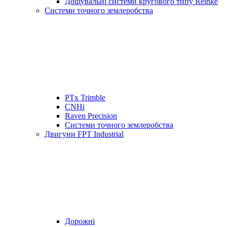
Дощувальні системи кругового типу Reinke
Системи точного землеробства
PTx Trimble
CNHi
Raven Precision
Системи точного землеробства
Двигуни FPT Industrial
Дорожні