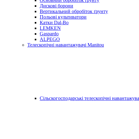
Основний обробіток ґрунту
Дискові борони
Вертикальний обробіток ґрунту
Польові культиватори
Катки Dal-Bo
LEMKEN
Gaspardo
ALPEGO
Телескопічні навантажувачі Manitou
Сільскогосподарські телескопічні навантажува