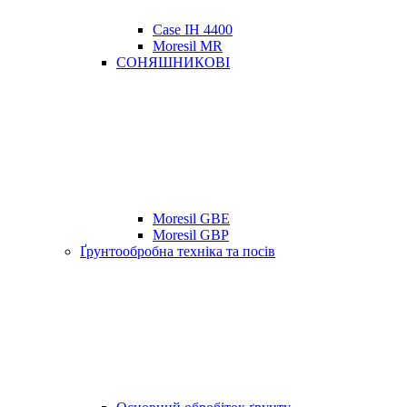
Case IH 4400
Moresil MR
СОНЯШНИКОВІ
Moresil GBE
Moresil GBP
Ґрунтообробна техніка та посів