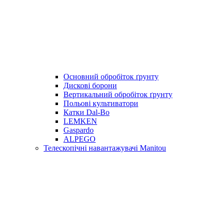
Основний обробіток ґрунту
Дискові борони
Вертикальний обробіток ґрунту
Польові культиватори
Катки Dal-Bo
LEMKEN
Gaspardo
ALPEGO
Телескопічні навантажувачі Manitou