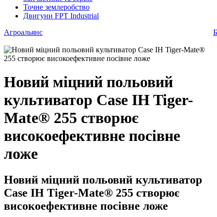
Точне землеробство
Двигуни FPT Industrial
Агроальянс
Б
Новий міцний польовий
культиватор Case IH Tiger-
Mate® 255 створює
високоефективне посівне
ложе
Новий міцний польовий культиватор
Case IH Tiger-Mate® 255 створює
високоефективне посівне ложе