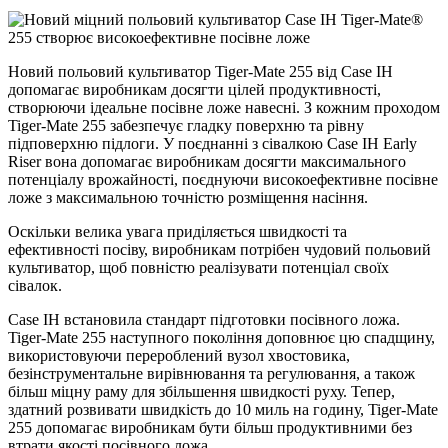
Новий польовий культиватор Tiger-Mate 255 від Case IH
допомагає виробникам досягти цілей продуктивності,
створюючи ідеальне посівне ложе навесні. З кожним проходом
Tiger-Mate 255 забезпечує гладку поверхню та рівну
підповерхню підлоги. У поєднанні з сівалкою Case IH Early
Riser вона допомагає виробникам досягти максимального
потенціалу врожайності, поєднуючи високоефективне посівне
ложе з максимальною точністю розміщення насіння.
Оскільки велика увага приділяється швидкості та
ефективності посіву, виробникам потрібен чудовий польовий
культиватор, щоб повністю реалізувати потенціал своїх
сівалок.
Case IH встановила стандарт підготовки посівного ложа.
Tiger-Mate 255 наступного покоління доповнює цю спадщину,
використовуючи перероблений вузол хвостовика,
безінструментальне вирівнювання та регулювання, а також
більш міцну раму для збільшення швидкості руху. Тепер,
здатний розвивати швидкість до 10 миль на годину, Tiger-Mate
255 допомагає виробникам бути більш продуктивними без
втрати якості посівного ложа.