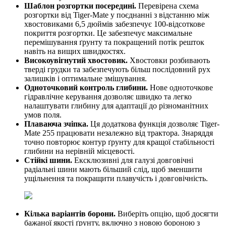
Шаблон розгортки посередині.
Перевірена схема
розгортки від Tiger-Mate у поєднанні з відстанню між
хвостовиками 6,5 дюймів забезпечує 100-відсоткове
покриття розгортки. Це забезпечує максимальне
перемішування ґрунту та покращений потік решток
навіть на вищих швидкостях.
Високоувігнутий хвостовик.
Хвостовки розбивають
тверді грудки та забезпечують більш послідовний рух
залишків і оптимальне змішування.
Одноточковий контроль глибини.
Нове одноточкове
гідравлічне керування дозволяє швидко та легко
налаштувати глибину для адаптації до різноманітних
умов поля.
Плаваюча зчіпка.
Ця додаткова функція дозволяє Tiger-
Mate 255 працювати незалежно від трактора. Знаряддя
точно повторює контур ґрунту для кращої стабільності
глибини на нерівній місцевості.
Стійкі шини.
Ексклюзивні для галузі довговічні
радіальні шини мають більший слід, щоб зменшити
ущільнення та покращити плавучість і довговічність.
Кілька варіантів борони.
Виберіть опцію, щоб досягти
бажаної якості ґрунту, включно з новою бороною з