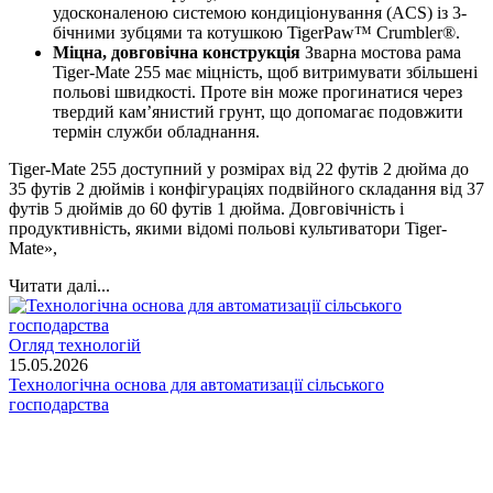
удосконаленою системою кондиціонування (ACS) із 3-
бічними зубцями та котушкою TigerPaw™ Crumbler®.
Міцна, довговічна конструкція
Зварна мостова рама
Tiger-Mate 255 має міцність, щоб витримувати збільшені
польові швидкості. Проте він може прогинатися через
твердий кам’янистий грунт, що допомагає подовжити
термін служби обладнання.
Tiger-Mate 255 доступний у розмірах від 22 футів 2 дюйма до
35 футів 2 дюймів і конфігураціях подвійного складання від 37
футів 5 дюймів до 60 футів 1 дюйма. Довговічність і
продуктивність, якими відомі польові культиватори Tiger-
Mate»,
Читати далі...
Огляд технологій
15.05.2026
Технологічна основа для автоматизації сільського
господарства