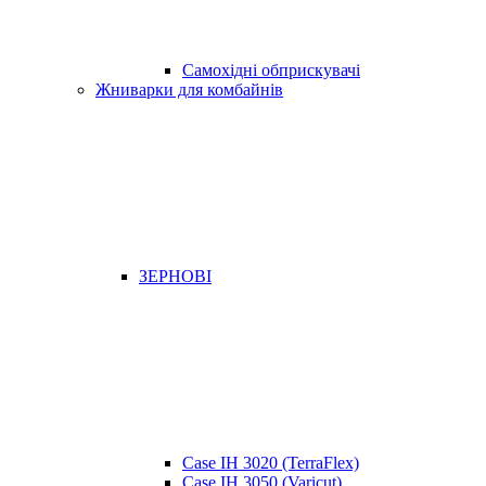
Самохідні обприскувачі
Жниварки для комбайнів
ЗЕРНОВІ
Case IH 3020 (TerraFlex)
Case IH 3050 (Varicut)