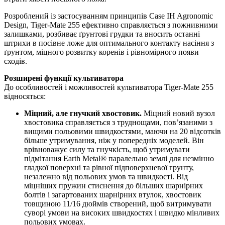
Розроблений із застосуванням принципів Case IH Agronomic
Design, Tiger-Mate 255 ефективно справляється з пожнивними
залишками, розбиває ґрунтові грудки та вносить останні
штрихи в посівне ложе для оптимального контакту насіння з
ґрунтом, міцного розвитку коренів і рівномірного появи
сходів.
Розширені функції культиватора
До особливостей і можливостей культиватора Tiger-Mate 255
відносяться:
Міцний, але гнучкий хвостовик.
Міцний новий вузол
хвостовика справляється з труднощами, пов’язаними з
вищими польовими швидкостями, маючи на 20 відсотків
більше утримування, ніж у попередніх моделей. Він
врівноважує силу та гнучкість, щоб утримувати
підмітання Earth Metal® паралельно землі для незмінно
гладкої поверхні та рівної підповерхневої грунту,
незалежно від польових умов та швидкості. Від
міцніших пружин стиснення до більших шарнірних
болтів і загартованих шарнірних втулок, хвостовик
товщиною 11/16 дюймів створений, щоб витримувати
суворі умови на високих швидкостях і швидко мінливих
польових умовах.