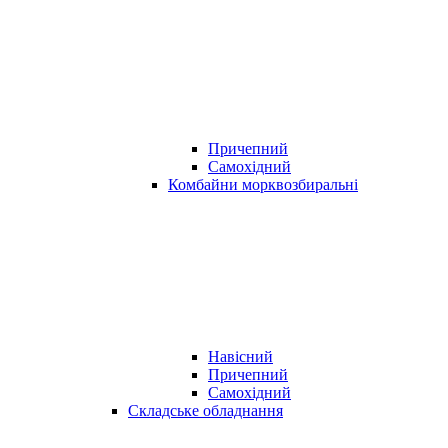
Причепний
Самохідний
Комбайни морквозбиральні
Навісний
Причепний
Самохідний
Складське обладнання