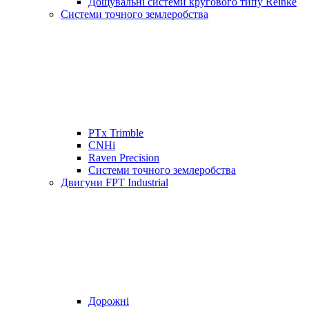
Дощувальні системи кругового типу Reinke
Системи точного землеробства
PTx Trimble
CNHi
Raven Precision
Системи точного землеробства
Двигуни FPT Industrial
Дорожні