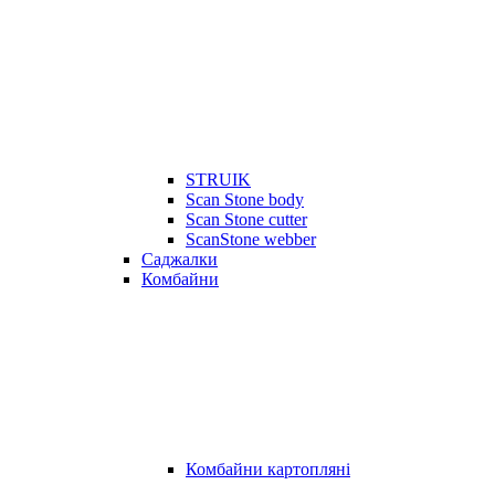
STRUIK
Scan Stone body
Scan Stone cutter
ScanStone webber
Саджалки
Комбайни
Комбайни картопляні