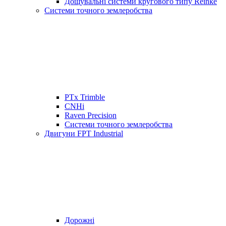
Дощувальні системи кругового типу Reinke
Системи точного землеробства
PTx Trimble
CNHi
Raven Precision
Системи точного землеробства
Двигуни FPT Industrial
Дорожні