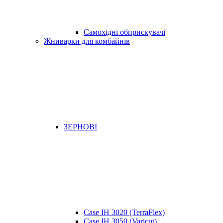
Самохідні обприскувачі
Жниварки для комбайнів
ЗЕРНОВІ
Case IH 3020 (TerraFlex)
Case IH 3050 (Varicut)