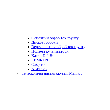
Основний обробіток ґрунту
Дискові борони
Вертикальний обробіток ґрунту
Польові культиватори
Катки Dal-Bo
LEMKEN
Gaspardo
ALPEGO
Телескопічні навантажувачі Manitou