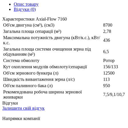
Опис товару
Відгуки (0)
Характеристики Axial-Flow 7160
Об'єм двигуна (см³), (см3)
8700
Загальна площа сепарації (м²)
2,78
Максимальна потужність двигуна (кВт/к.с.), кВт/
436
к.с.
Загальна площа системи очищення зерна під
6,5
обдуванням (м²)
Система обмолоту
Ротор
Кут охоплення модулів обмолоту/сепарації
156/133
Об'єм зернового бункера (л)
12500
Швидкість вивантаження зерна (л/с)
113
Об'єм паливного бака (л)
950
Рекомендована робоча ширина зернової
7,5/9,1/10,7
жниварки
Відгуки
Залишити свій відгук
Напрямки компанії