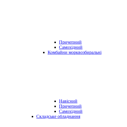
Причепний
Самохідний
Комбайни морквозбиральні
Навісний
Причепний
Самохідний
Складське обладнання