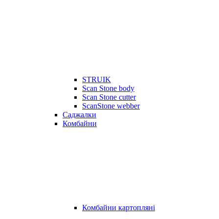
STRUIK
Scan Stone body
Scan Stone cutter
ScanStone webber
Саджалки
Комбайни
Комбайни картопляні