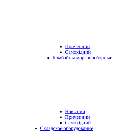
Причепний
Самохідний
Комбайны морковосборные
Навісний
Причепний
Самохідний
Складское оборудование