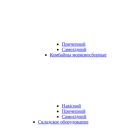
Причепний
Самохідний
Комбайны морковосборные
Навісний
Причепний
Самохідний
Складское оборудование