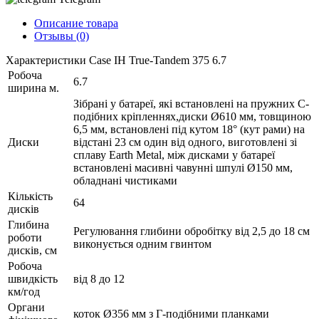
Описание товара
Отзывы (0)
Характеристики Case IH True-Tandem 375 6.7
Робоча
6.7
ширина м.
Зібрані у батареї, які встановлені на пружних С-
подібних кріпленнях,диски Ø610 мм, товщиною
6,5 мм, встановлені під кутом 18° (кут рами) на
Диски
відстані 23 см один від одного, виготовлені зі
сплаву Earth Metal, між дисками у батареї
встановлені масивні чавунні шпулі Ø150 мм,
обладнані чистиками
Кількість
64
дисків
Глибина
Регулювання глибини обробітку від 2,5 до 18 см
роботи
виконується одним гвинтом
дисків, см
Робоча
швидкість
від 8 до 12
км/год
Органи
коток Ø356 мм з Г-подібними планками