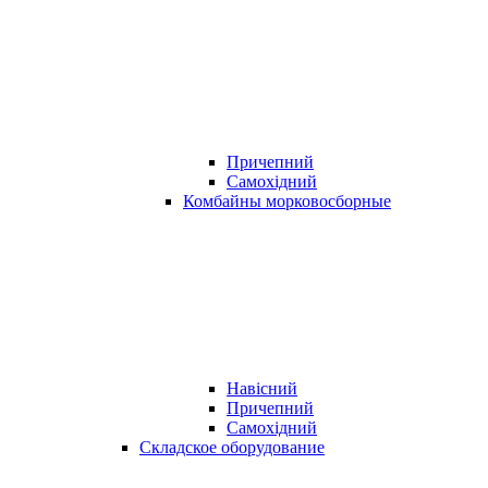
Причепний
Самохідний
Комбайны морковосборные
Навісний
Причепний
Самохідний
Складское оборудование