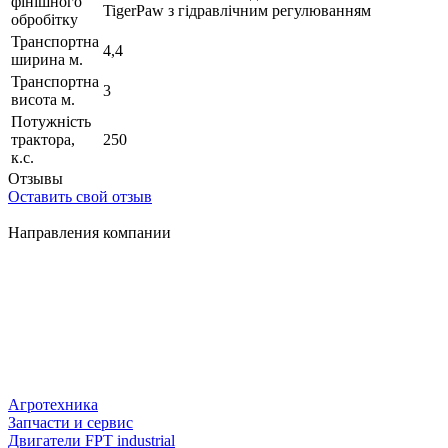
фінішного
TigerPaw з гідравлічним регулюванням
обробітку
Транспортна
4,4
ширина м.
Транспортна
3
висота м.
Потужність
трактора,
250
к.с.
Отзывы
Оставить свой отзыв
Направления компании
Агротехника
Запчасти и сервис
Двигатели FPT industrial