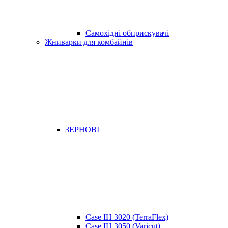
Самохідні обприскувачі
Жниварки для комбайнів
ЗЕРНОВІ
Case IH 3020 (TerraFlex)
Case IH 3050 (Varicut)