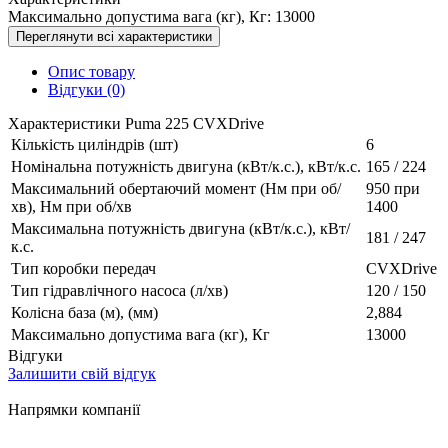
Максимально допустима вага (кг), Кг:
13000
Переглянути всі характеристики
Опис товару
Відгуки (0)
Характеристики Puma 225 CVXDrive
Кількість циліндрів (шт)
6
Номінальна потужність двигуна (кВт/к.с.), кВт/к.с.
165 / 224
Максимальний обертаючий момент (Нм при об/
950 при
хв), Нм при об/хв
1400
Максимальна потужність двигуна (кВт/к.с.), кВт/
181 / 247
к.с.
Тип коробки передач
CVXDrive
Тип гідравлічного насоса (л/хв)
120 / 150
Колісна база (м), (мм)
2,884
Максимально допустима вага (кг), Кг
13000
Відгуки
Залишити свій відгук
Напрямки компанії