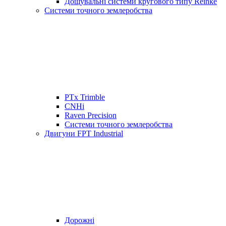
Дощувальні системи кругового типу Reinke
Системи точного землеробства
PTx Trimble
CNHi
Raven Precision
Системи точного землеробства
Двигуни FPT Industrial
Дорожні