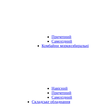
Причепний
Самохідний
Комбайни морквозбиральні
Навісний
Причепний
Самохідний
Складське обладнання