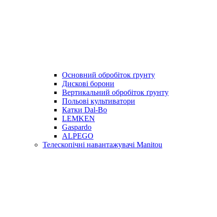
Основний обробіток ґрунту
Дискові борони
Вертикальний обробіток ґрунту
Польові культиватори
Катки Dal-Bo
LEMKEN
Gaspardo
ALPEGO
Телескопічні навантажувачі Manitou