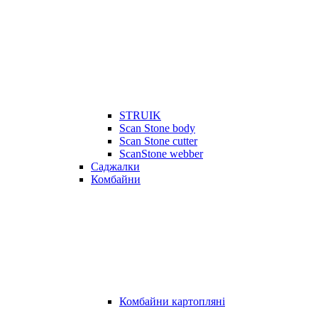
STRUIK
Scan Stone body
Scan Stone cutter
ScanStone webber
Саджалки
Комбайни
Комбайни картопляні