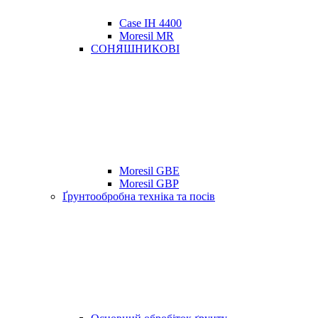
Case IH 4400
Moresil MR
СОНЯШНИКОВІ
Moresil GBE
Moresil GBP
Ґрунтообробна техніка та посів