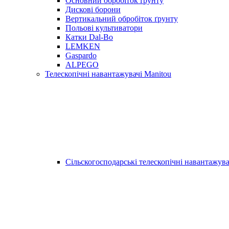
Основний обробіток ґрунту
Дискові борони
Вертикальний обробіток ґрунту
Польові культиватори
Катки Dal-Bo
LEMKEN
Gaspardo
ALPEGO
Телескопічні навантажувачі Manitou
Сільскогосподарські телескопічні навантажува