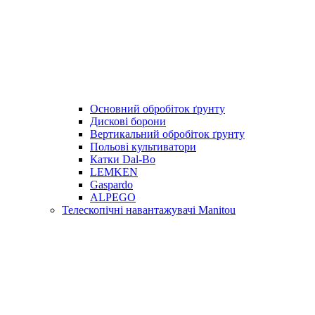
Основний обробіток ґрунту
Дискові борони
Вертикальний обробіток ґрунту
Польові культиватори
Катки Dal-Bo
LEMKEN
Gaspardo
ALPEGO
Телескопічні навантажувачі Manitou