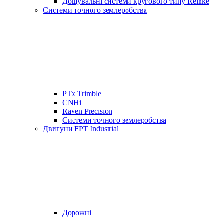
Дощувальні системи кругового типу Reinke
Системи точного землеробства
PTx Trimble
CNHi
Raven Precision
Системи точного землеробства
Двигуни FPT Industrial
Дорожні