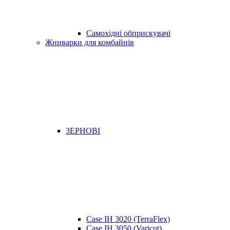
Самохідні обприскувачі
Жниварки для комбайнів
ЗЕРНОВІ
Case IH 3020 (TerraFlex)
Case IH 3050 (Varicut)