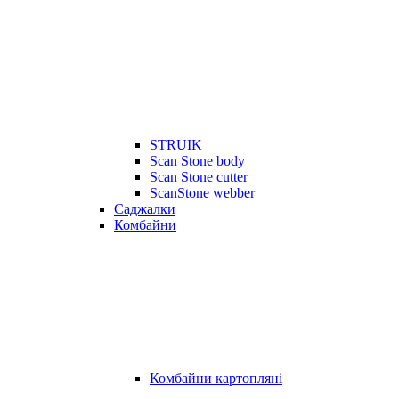
STRUIK
Scan Stone body
Scan Stone cutter
ScanStone webber
Саджалки
Комбайни
Комбайни картопляні