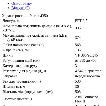
Опис товару
Відгуки (0)
Характеристики Patriot 4350
Двигун, л
FPT 8,7
Номінальна потужність двигуна (кВт/к.с.),
335
кВт/к.с.
Максимальна потужність двигуна (кВт/
374
к.с.), кВт/к.с.
Об'єм паливного бака (л)
568
Кліренс (см), см
135
Шини
VF 380/90R46
Регулювання колії (см)
от 299 до 406
Камера котролю руху
3
Резервуар для рідини (л), л
4 542, нерж сталь
Заправка
передня/бокова
Бак для промивання (л)
530
Штанга (м), м
36
Відстань між форсунками (мм)
508
Aim Command
Система внесення
Flex II