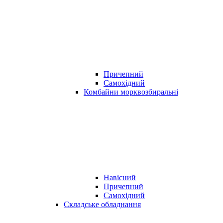
Причепний
Самохідний
Комбайни морквозбиральні
Навісний
Причепний
Самохідний
Складське обладнання