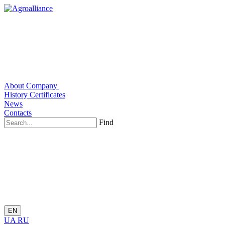
About Company
History
Certificates
News
Contacts
Find
EN
UA
RU