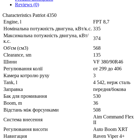
Reviews (0)
Characteristics Patriot 4350
Engine, l
FPT 8,7
Номінальна потужність двигуна, кВт/к.с.
335
Максимальна потужність двигуна, кВт/
374
к.с.
Об'єм (см3)
568
Clearance, sm
135
Шини
VF 380/90R46
Регулювання колії
от 299 до 406
Камера котролю руху
3
Tank, l
4 542, нерж сталь
Заправка
передня/бокова
Бак для промивання
530
Boom, m
36
Відстань між форсунками
508
Aim Command Flex
Система внесення
II
Регулювання висоти
Auto Boom XRT
Навигация
Raven Viper 4+