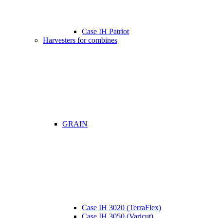
Case IH Patriot
Harvesters for combines
GRAIN
Case IH 3020 (TerraFlex)
Case IH 3050 (Varicut)