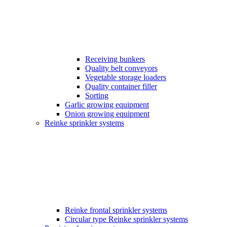
Receiving bunkers
Quality belt conveyors
Vegetable storage loaders
Quality container filler
Sorting
Garlic growing equipment
Onion growing equipment
Reinke sprinkler systems
Reinke frontal sprinkler systems
Circular type Reinke sprinkler systems