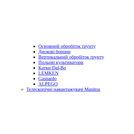
Основний обробіток ґрунту
Дискові борони
Вертикальний обробіток ґрунту
Польові культиватори
Катки Dal-Bo
LEMKEN
Gaspardo
ALPEGO
Телескопічні навантажувачі Manitou