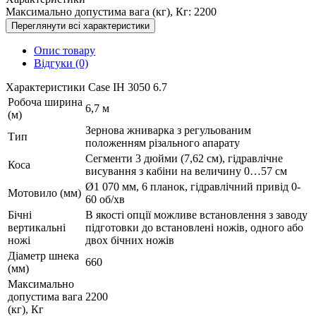
Максимально допустима вага (кг), Кг:
2200
Переглянути всі характеристики
Опис товару
Відгуки (0)
Характеристики Case IH 3050 6.7
Робоча ширина
6,7 м
(м)
Зернова жниварка з регульованим
Тип
положенням різального апарату
Сегменти 3 дюйми (7,62 см), гідравлічне
Коса
висування з кабіни на величину 0…57 см
Ø1 070 мм, 6 планок, гідравлічний привід 0-
Мотовило (мм)
60 об/хв
Бічні
В якості опції можливе встановлення з заводу
вертикальні
підготовки до встановлені ножів, одного або
ножі
двох бічних ножів
Діаметр шнека
660
(мм)
Максимально
допустима вага
2200
(кг), Кг