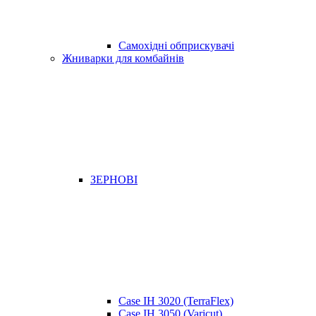
Самохідні обприскувачі
Жниварки для комбайнів
ЗЕРНОВІ
Case IH 3020 (TerraFlex)
Case IH 3050 (Varicut)