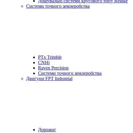
Дощувальні системи кругового типу Reinke
Системи точного землеробства
PTx Trimble
CNHi
Raven Precision
Системи точного землеробства
Двигуни FPT Industrial
Дорожні