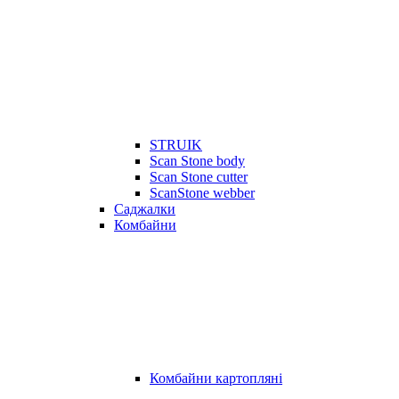
STRUIK
Scan Stone body
Scan Stone cutter
ScanStone webber
Саджалки
Комбайни
Комбайни картопляні