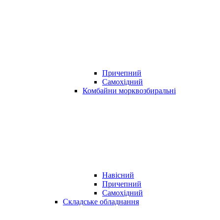
Причепний
Самохідний
Комбайни морквозбиральні
Навісний
Причепний
Самохідний
Складське обладнання