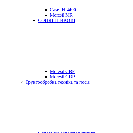
Case IH 4400
Moresil MR
СОНЯШНИКОВІ
Moresil GBE
Moresil GBP
Ґрунтообробна техніка та посів