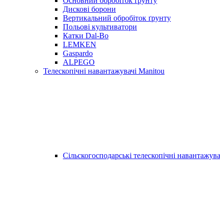
Основний обробіток ґрунту
Дискові борони
Вертикальний обробіток ґрунту
Польові культиватори
Катки Dal-Bo
LEMKEN
Gaspardo
ALPEGO
Телескопічні навантажувачі Manitou
Сільскогосподарські телескопічні навантажува